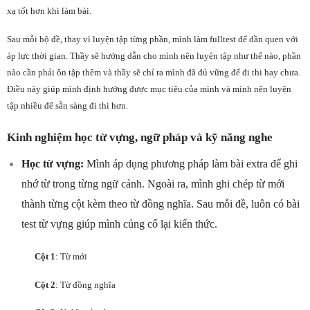
xạ tốt hơn khi làm bài.
Sau mỗi bộ đề, thay vì luyện tập từng phần, mình làm fulltest để dần quen với
áp lực thời gian. Thầy sẽ hướng dẫn cho mình nên luyện tập như thế nào, phần
nào cần phải ôn tập thêm và thầy sẽ chỉ ra mình đã đủ vững để đi thi hay chưa.
Điều này giúp mình định hướng được mục tiêu của mình và mình nên luyện
tập nhiều để sẵn sàng đi thi hơn.
Kinh nghiệm học từ vựng, ngữ pháp và kỹ năng nghe
Học từ vựng:
Mình áp dụng phương pháp làm bài extra để ghi
nhớ từ trong từng ngữ cảnh. Ngoài ra, mình ghi chép từ mới
thành từng cột kèm theo từ đồng nghĩa. Sau mỗi đề, luôn có bài
test từ vựng giúp mình củng cố lại kiến thức.
Cột 1
: Từ mới
Cột 2
: Từ đồng nghĩa