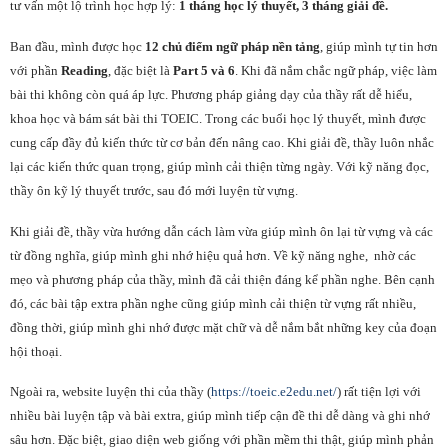
tư vấn một lộ trình học hợp lý:
1 tháng học lý thuyết, 3 tháng giải đề.
Ban đầu, mình được học
12 chủ điểm ngữ pháp nền tảng
, giúp mình tự tin hơn
với phần
Reading
, đặc biệt là
Part 5 và 6
. Khi đã nắm chắc ngữ pháp, việc làm
bài thi không còn quá áp lực. Phương pháp giảng dạy của thầy rất dễ hiểu,
khoa học và bám sát bài thi TOEIC. Trong các buổi học lý thuyết, mình được
cung cấp đầy đủ kiến thức từ cơ bản đến nâng cao. Khi giải đề, thầy luôn nhắc
lại các kiến thức quan trọng, giúp mình cải thiện từng ngày. Với kỹ năng đọc,
thầy ôn kỹ lý thuyết trước, sau đó mới luyện từ vựng.
Khi giải đề, thầy vừa hướng dẫn cách làm vừa giúp mình ôn lại từ vựng và các
từ đồng nghĩa, giúp mình ghi nhớ hiệu quả hơn. Về kỹ năng nghe, nhờ các
mẹo và phương pháp của thầy, mình đã cải thiện đáng kể phần nghe. Bên cạnh
đó, các bài tập extra phần nghe cũng giúp mình cải thiện từ vựng rất nhiều,
đồng thời, giúp mình ghi nhớ được mặt chữ và dễ nắm bắt những key của đoạn
hội thoại.
Ngoài ra, website luyện thi của thầy (
https://toeic.e2edu.net/
) rất tiện lợi với
nhiều bài luyện tập và bài extra, giúp mình tiếp cận đề thi dễ dàng và ghi nhớ
sâu hơn. Đặc biệt, giao diện web giống với phần mềm thi thật, giúp mình phản