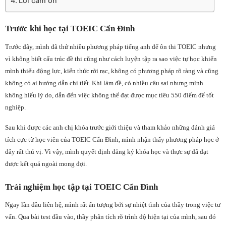
Lời cảm ơn
Trước khi học tại TOEIC Cẩn Đình
Trước đây, mình đã thử nhiều phương pháp tiếng anh để ôn thi TOEIC nhưng
vì không biết cấu trúc đề thi cũng như cách luyện tập ra sao việc tự học khiến
mình thiếu động lực, kiến thức rời rạc, không có phương pháp rõ ràng và cũng
không có ai hướng dẫn chi tiết. Khi làm đề, có nhiều câu sai nhưng mình
không hiểu lý do, dẫn đến việc không thể đạt được mục tiêu 550 điểm để tốt
nghiệp.
Sau khi được các anh chị khóa trước giới thiệu và tham khảo những đánh giá
tích cực từ học viên của TOEIC Cẩn Đình, mình nhận thấy phương pháp học ở
đây rất thú vị. Vì vậy, mình quyết định đăng ký khóa học và thực sự đã đạt
được kết quả ngoài mong đợi.
Trải nghiệm học tập tại TOEIC Cẩn Đình
Ngay lần đầu liên hệ, mình rất ấn tượng bởi sự nhiệt tình của thầy trong việc tư
vấn. Qua bài test đầu vào, thầy phân tích rõ trình độ hiện tại của mình, sau đó