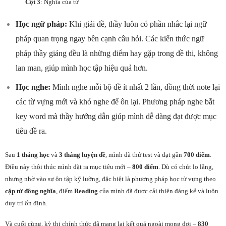
Cột 3
: Nghĩa của từ
Học ngữ pháp:
Khi giải đề, thầy luôn có phần nhắc lại ngữ
pháp quan trọng ngay bên cạnh câu hỏi. Các kiến thức ngữ
pháp thầy giảng đều là những điểm hay gặp trong đề thi, không
lan man, giúp mình học tập hiệu quả hơn.
Học nghe:
Mình nghe mỗi bộ đề ít nhất 2 lần, đồng thời note lại
các từ vựng mới và khó nghe để ôn lại. Phương pháp nghe bắt
key word mà thầy hướng dẫn giúp mình dễ dàng đạt được mục
tiêu đề ra.
Sau
1 tháng học
và
3 tháng luyện đề
, mình đã thử test và đạt gần
700 điểm
.
Điều này thôi thúc mình đặt ra mục tiêu mới –
800 điểm
. Dù có chút lo lắng,
nhưng nhờ vào sự ôn tập kỹ lưỡng, đặc biệt là phương pháp học từ vựng theo
cặp từ đồng nghĩa
, điểm
Reading
của mình đã được cải thiện đáng kể và luôn
duy trì ổn định.
Và cuối cùng, kỳ thi chính thức đã mang lại kết quả ngoài mong đợi –
830