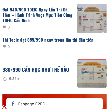
Đạt 940/990 TOEIC Ngay Lần Thi Đầu
Tiên – Hành Trình Vượt Mục Tiêu Cùng
TOEIC Cẩn Đình
0
Thi Toeic đạt 855/990 ngay trong lần thi đầu tiên
0
930/990 CẦN HỌC NHƯ THẾ NÀO
6:25
Fanpage E2EDU