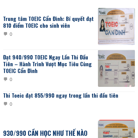
Alternative:
Trung tâm TOEIC Cẩn Đình: Bí quyết đạt
810 điểm TOEIC cho sinh viên
0
Đạt 940/990 TOEIC Ngay Lần Thi Đầu
Tiên – Hành Trình Vượt Mục Tiêu Cùng
TOEIC Cẩn Đình
0
Thi Toeic đạt 855/990 ngay trong lần thi đầu tiên
0
930/990 CẦN HỌC NHƯ THẾ NÀO