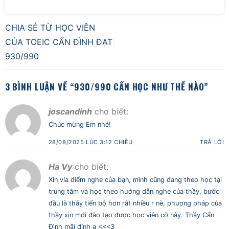
CHIA SẺ TỪ HỌC VIÊN
CỦA TOEIC CẨN ĐÌNH ĐẠT
930/990
3 BÌNH LUẬN VỀ “
930/990 CẦN HỌC NHƯ THẾ NÀO
”
joscandinh
cho biết:
Chúc mừng Em nhé!
28/08/2025 LÚC 3:12 CHIỀU
TRẢ LỜI
Ha Vy
cho biết:
Xin vía điểm nghe của bạn, mình cũng đang theo học tại
trung tâm và học theo hướng dẫn nghe của thầy, bước
đầu là thấy tiến bộ hơn rất nhiều r nè, phương pháp của
thầy xịn mới đào tạo được học viên cỡ này. Thầy Cẩn
Đình mãi đỉnh ạ <<<3