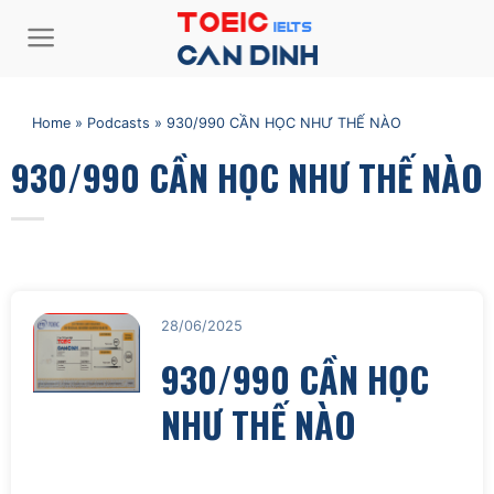
Bỏ
qua
nội
dung
Home
»
Podcasts
»
930/990 CẦN HỌC NHƯ THẾ NÀO
930/990 CẦN HỌC NHƯ THẾ NÀO
28/06/2025
930/990 CẦN HỌC
NHƯ THẾ NÀO