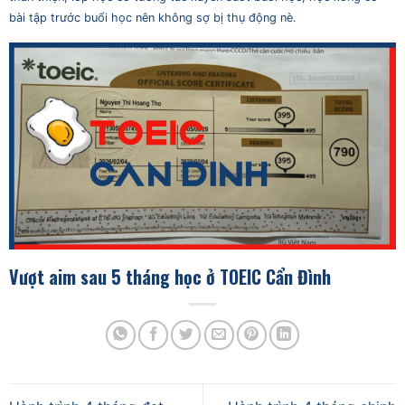
bài tập trước buổi học nên không sợ bị thụ động nè.
Vượt aim sau 5 tháng học ở TOEIC Cẩn Đình