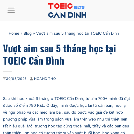
Bỏ
qua
nội
dung
Home
»
Blog
»
Vượt aim sau 5 tháng học tại TOEIC Cẩn Đình
Vượt aim sau 5 tháng học tại
TOEIC Cẩn Đình
30/03/2026
HOANG THO
Sau khi học khoá 6 tháng ở TOEIC Cẩn Đình, từ aim 700+ mình đã đạt
được số điểm 790 R&L. Ở đây, mình được học lại từ căn bản, học lại
về ngữ pháp và các mẹo làm bài, sau đó bước vào giải đề kết hợp
phương pháp vừa làm trong sách vừa làm trên web như thi thiệt nên
rất hiệu quả. Môi trường học tập cũng thoải mái, thầy và các bạn đều
thân thiện, lớp học có tương tác xuyên suốt buổi học, học xong có