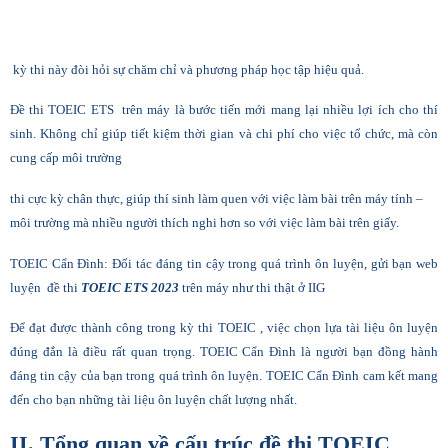
kỳ thi này đòi hỏi sự chăm chỉ và phương pháp học tập hiệu quả.
Đề thi TOEIC ETS trên máy là bước tiến mới mang lại nhiều lợi ích cho thí
sinh. Không chỉ giúp tiết kiệm thời gian và chi phí cho việc tổ chức, mà còn
cung cấp môi trường
thi cực kỳ chân thực, giúp thí sinh làm quen với việc làm bài trên máy tính –
môi trường mà nhiều người thích nghi hơn so với việc làm bài trên giấy.
TOEIC Cẩn Đình: Đối tác đáng tin cậy trong quá trình ôn luyện, gửi bạn web
luyện đề thi
TOEIC ETS 2023
trên máy như thi thật ở IIG
Để đạt được thành công trong kỳ thi TOEIC , việc chọn lựa tài liệu ôn luyện
đúng đắn là điều rất quan trọng. TOEIC Cẩn Đình là người bạn đồng hành
đáng tin cậy của bạn trong quá trình ôn luyện. TOEIC Cẩn Đình cam kết mang
đến cho bạn những tài liệu ôn luyện chất lượng nhất.
II. Tổng quan về cấu trúc đ
ề thi TOEIC