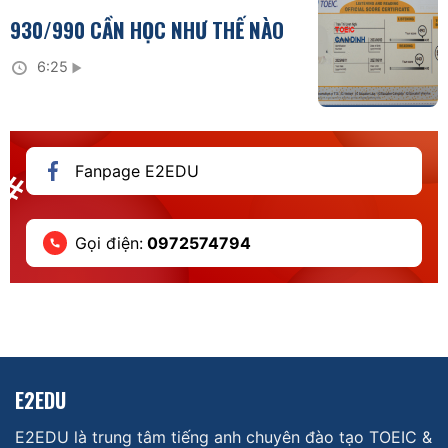
930/990 CẦN HỌC NHƯ THẾ NÀO
6:25
Fanpage E2EDU
Gọi điện:
0972574794
E2EDU
E2EDU là trung tâm tiếng anh chuyên đào tạo TOEIC &