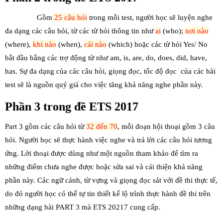
Gồm
25 câu hỏi
trong mỗi test, người học sẽ luyện nghe
đa dạng các câu hỏi, từ các từ hỏi thông tin như
ai
(who);
nơi nào
(where),
khi nào
(when),
cái nào
(which) hoặc các từ hỏi Yes/ No
bắt đầu bằng các trợ động từ như am, is, are, do, does, did, have,
has. Sự đa dạng của các câu hỏi, giọng đọc, tốc độ đọc của các bài
test sẽ là nguồn quý giá cho việc tăng khả năng nghe phần này.
Phần 3 trong đề ETS 2017
Part 3 gồm các câu hỏi từ
32 đến 70
, mỗi đoạn hội thoại gồm 3 câu
hỏi. Người học sẽ thực hành việc nghe và trả lời các câu hỏi tương
ứng. Lời thoại được dùng như một nguồn tham khảo để tìm ra
những điểm chưa nghe được hoặc sửa sai và cải thiện khả năng
phần này. Các ngữ cảnh, từ vựng và giọng đọc sát với đề thi thực tế,
do đó người học có thể tự tin thiết kế lộ trình thực hành đề thi trên
những dạng bài PART 3 mà ETS 20217 cung cấp.