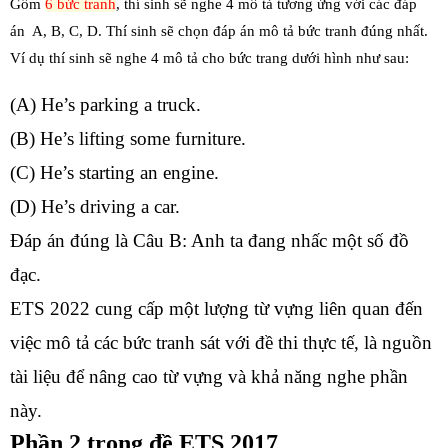
Gồm
6 bức tranh
, thí sinh sẽ nghe 4 mô tả tương ứng với các đáp
án A, B, C, D. Thí sinh sẽ chọn đáp án mô tả bức tranh đúng nhất.
Ví dụ thí sinh sẽ nghe 4 mô tả cho bức trang dưới hình như sau:
(A) He’s parking a truck.
(B) He’s lifting some furniture.
(C) He’s starting an engine.
(D) He’s driving a car.
Đáp án đúng là Câu B: Anh ta đang nhấc một số đồ
đạc.
ETS 2022 cung cấp một lượng từ vựng liên quan đến
việc mô tả các bức tranh sát với đề thi thực tế, là nguồn
tài liệu để nâng cao từ vựng và khả năng nghe phần
này.
Phần 2 trong đề ETS 2017