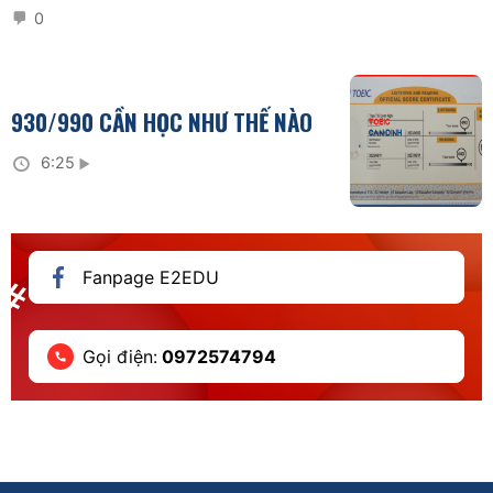
0
930/990 CẦN HỌC NHƯ THẾ NÀO
6:25
Fanpage E2EDU
Gọi điện:
0972574794